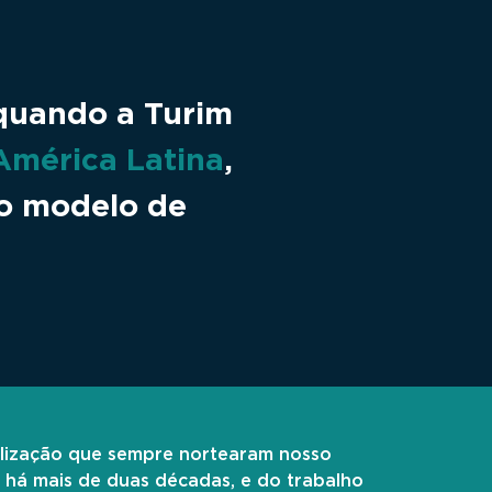
quando a Turim
 América Latina
,
so modelo de
alização que sempre nortearam nosso
s há mais de duas décadas, e do trabalho