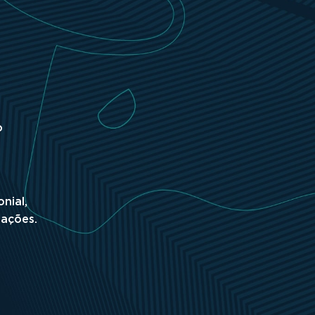
o
nial,
rações.