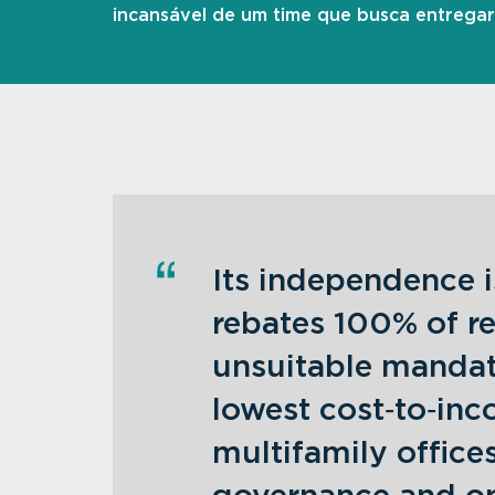
incansável de um time que busca entregar 
Its independence i
rebates 100% of re
unsuitable mandat
lowest cost‑to‑inc
multifamily office